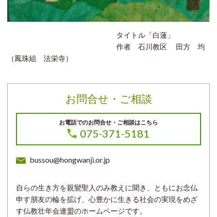
タイトル「白蓮」
作者 石川教区 田方 均
（鳳珠組 法栄寺）
お問合せ・ご相談
お電話でのお問合せ・ご相談はこちら
075-371-5181
bussou@hongwanji.or.jp
自らの生き方を親鸞聖人のみ教えに聞き、ともにお念仏
申す朋友の輪を拡げ、心豊かに生きる社会の実現をめざ
す仏教壮年会連盟のホームページです。