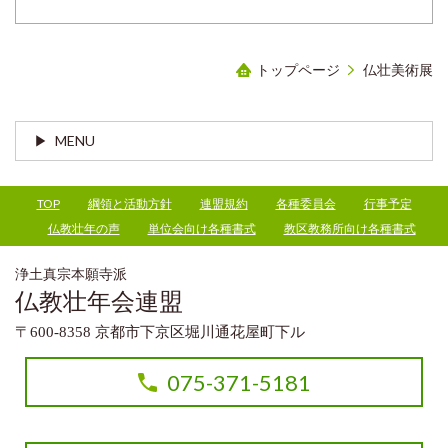
トップページ
仏壮美術展
MENU
TOP
綱領と活動方針
連盟規約
各種委員会
行事予定
仏教壮年の声
単位会向け各種書式
教区教務所向け各種書式
浄土真宗本願寺派
仏教壮年会連盟
〒600-8358 京都市下京区堀川通花屋町下ル
075-371-5181