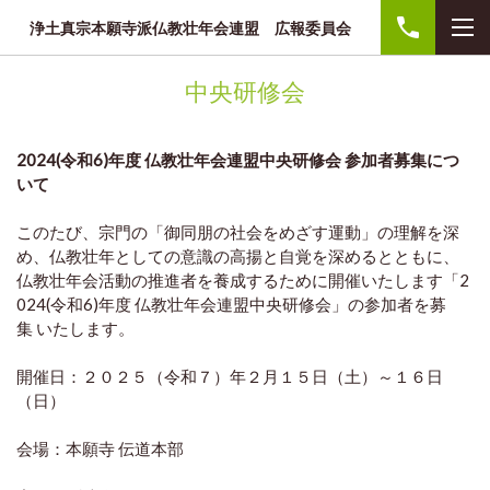
浄土真宗本願寺派仏教壮年会連盟 広報委員会
中央研修会
2024(令和6)年度 仏教壮年会連盟中央研修会 参加者募集につ
いて
このたび、宗門の「御同朋の社会をめざす運動」の理解を深
め、
仏教壮年としての意識の高揚と自覚を深めるとともに、
仏教壮年会活動の推進者を養成するために開催いたします「2
02
4(令和6)年度 仏教壮年会連盟中央研修会」の参加者を募
集
いたします。
開催日：２０２５（令和７）年２月１５日（土）～１６日
（日）
会場：本願寺 伝道本部