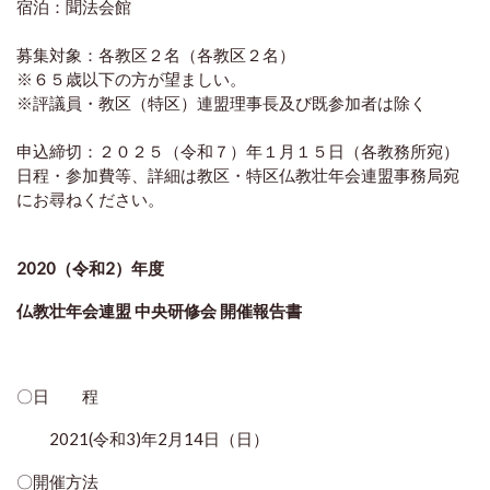
宿泊：聞法会館
募集対象：各教区２名（各教区２名）
※６５歳以下の方が望ましい。
※評議員・教区（特区）連盟理事長及び既参加者は除く
申込締切：２０２５（令和７）年１月１５日（各教務所宛）
日程・参加費等、詳細は教区・
特区仏教壮年会連盟事務局宛
にお尋ねください。
2020（令和2
）年度
仏教壮年会連盟 中央研修会 開催報告書
〇日 程
2021(令和3)年2月14日（日）
〇開催方法