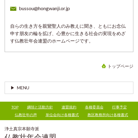
bussou@hongwanji.or.jp
自らの生き方を親鸞聖人のみ教えに聞き、ともにお念仏
申す朋友の輪を拡げ、心豊かに生きる社会の実現をめざ
す仏教壮年会連盟のホームページです。
トップページ
MENU
TOP
綱領と活動方針
連盟規約
各種委員会
行事予定
仏教壮年の声
単位会向け各種書式
教区教務所向け各種書式
浄土真宗本願寺派
仏教壮年会連盟